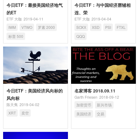
今日ETF：最接美国经济地气
今日ETF：与中国经济唇辅相
的ET
连、荣
ETF 大咖
2019-04-11
ETF 大咖
2019-04-04
IWM
VTWO
罗素 2000
SOXX
XSD
PSI
FTXL
标普 500
QQQ
今日ETF：美国经济风向标的
名家博客 2018.09.11
Garth Friesen
2018-09-12
风向标
陈天隽
2019-04-02
加密货币
新兴市场
XRT
卖空
美国经济
交易