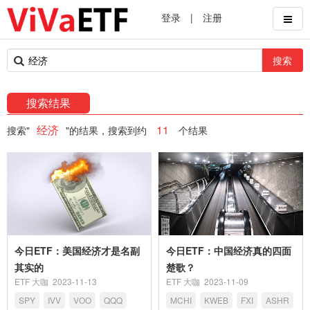
登录
|
注册
搜索
搜索结果
经济
11
搜索"
"的结果，搜索到约
个结果
今日ETF：美国经济才是名副
今日ETF：中国经济真的四面
其实的
楚歌？
ETF 大咖
2023-11-13
ETF 大咖
2023-11-09
SPY
IVV
VOO
QQQ
MCHI
KWEB
FXI
ASHR