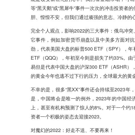
等“黑天鹅”或“黑犀牛”事件一次次的冲击投资
胆、惶惶不安，但我们通过顽强的意志、冷静的心
完全个人观点，影响2022的三大事件：俄乌冲
它事件，例如加密货币崩盘以及中美多方面对抗
劲，代表美国大盘的标普500 ETF（SPY），
ETF（QQQ），年初至今则是损失了约33%
易但是代表中国大盘的沪深300 ETF（ASH
的黄金今年也逃不过下行的压力，全球最大的黄金ETF，
不幸的是，很多“黑XX”事件还会持续至202
是，中国将会是唯一的例外，2023年的中国
上，甚至有机构预测了惊人的8%。对于一个约
资者一个积极的姿态去迎接2023。
对魔幻的2022：好走不送、不要再来！